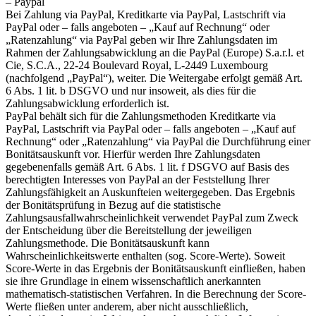
– Paypal
Bei Zahlung via PayPal, Kreditkarte via PayPal, Lastschrift via
PayPal oder – falls angeboten – „Kauf auf Rechnung“ oder
„Ratenzahlung“ via PayPal geben wir Ihre Zahlungsdaten im
Rahmen der Zahlungsabwicklung an die PayPal (Europe) S.a.r.l. et
Cie, S.C.A., 22-24 Boulevard Royal, L-2449 Luxembourg
(nachfolgend „PayPal“), weiter. Die Weitergabe erfolgt gemäß Art.
6 Abs. 1 lit. b DSGVO und nur insoweit, als dies für die
Zahlungsabwicklung erforderlich ist.
PayPal behält sich für die Zahlungsmethoden Kreditkarte via
PayPal, Lastschrift via PayPal oder – falls angeboten – „Kauf auf
Rechnung“ oder „Ratenzahlung“ via PayPal die Durchführung einer
Bonitätsauskunft vor. Hierfür werden Ihre Zahlungsdaten
gegebenenfalls gemäß Art. 6 Abs. 1 lit. f DSGVO auf Basis des
berechtigten Interesses von PayPal an der Feststellung Ihrer
Zahlungsfähigkeit an Auskunfteien weitergegeben. Das Ergebnis
der Bonitätsprüfung in Bezug auf die statistische
Zahlungsausfallwahrscheinlichkeit verwendet PayPal zum Zweck
der Entscheidung über die Bereitstellung der jeweiligen
Zahlungsmethode. Die Bonitätsauskunft kann
Wahrscheinlichkeitswerte enthalten (sog. Score-Werte). Soweit
Score-Werte in das Ergebnis der Bonitätsauskunft einfließen, haben
sie ihre Grundlage in einem wissenschaftlich anerkannten
mathematisch-statistischen Verfahren. In die Berechnung der Score-
Werte fließen unter anderem, aber nicht ausschließlich,