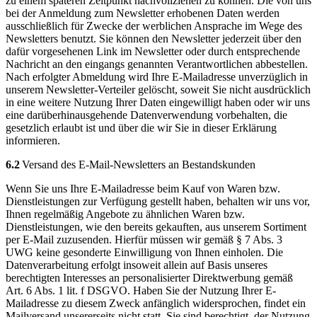
zu einem späteren Zeitpunkt nachvollziehen zu können. Die von uns
bei der Anmeldung zum Newsletter erhobenen Daten werden
ausschließlich für Zwecke der werblichen Ansprache im Wege des
Newsletters benutzt. Sie können den Newsletter jederzeit über den
dafür vorgesehenen Link im Newsletter oder durch entsprechende
Nachricht an den eingangs genannten Verantwortlichen abbestellen.
Nach erfolgter Abmeldung wird Ihre E-Mailadresse unverzüglich in
unserem Newsletter-Verteiler gelöscht, soweit Sie nicht ausdrücklich
in eine weitere Nutzung Ihrer Daten eingewilligt haben oder wir uns
eine darüberhinausgehende Datenverwendung vorbehalten, die
gesetzlich erlaubt ist und über die wir Sie in dieser Erklärung
informieren.
6.2
Versand des E-Mail-Newsletters an Bestandskunden
Wenn Sie uns Ihre E-Mailadresse beim Kauf von Waren bzw.
Dienstleistungen zur Verfügung gestellt haben, behalten wir uns vor,
Ihnen regelmäßig Angebote zu ähnlichen Waren bzw.
Dienstleistungen, wie den bereits gekauften, aus unserem Sortiment
per E-Mail zuzusenden. Hierfür müssen wir gemäß § 7 Abs. 3
UWG keine gesonderte Einwilligung von Ihnen einholen. Die
Datenverarbeitung erfolgt insoweit allein auf Basis unseres
berechtigten Interesses an personalisierter Direktwerbung gemäß
Art. 6 Abs. 1 lit. f DSGVO. Haben Sie der Nutzung Ihrer E-
Mailadresse zu diesem Zweck anfänglich widersprochen, findet ein
Mailversand unsererseits nicht statt. Sie sind berechtigt, der Nutzung