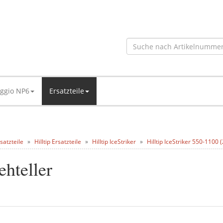
aggio NP6
Ersatzteile
satzteile
Hilltip Ersatzteile
Hilltip IceStriker
Hilltip IceStriker 550-1100
ehteller