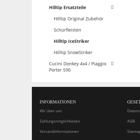
Hilltip Ersatzteile
Hilltip Original Zubehör
Schürfleisten
Hilltip IceStriker
Hilltip SnowStriker
Cucini Donkey 4x4 / Piaggio
Porter S90
INFORMATIONEN
GESE
Wir über uns
Datens
Zahlungsmöglichkeiten
AGB
Versandinformationen
Sitema