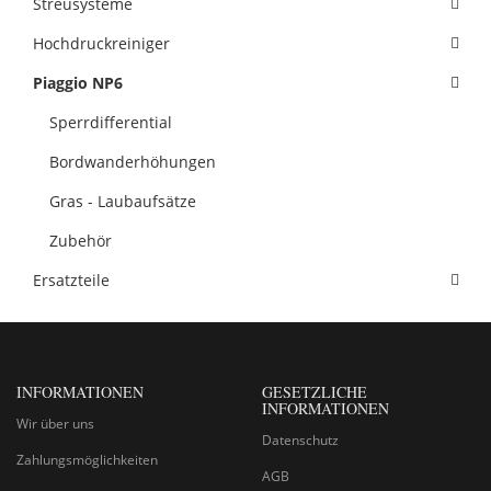
Streusysteme
Hochdruckreiniger
Piaggio NP6
Sperrdifferential
Bordwanderhöhungen
Gras - Laubaufsätze
Zubehör
Ersatzteile
INFORMATIONEN
GESETZLICHE
INFORMATIONEN
Wir über uns
Datenschutz
Zahlungsmöglichkeiten
AGB